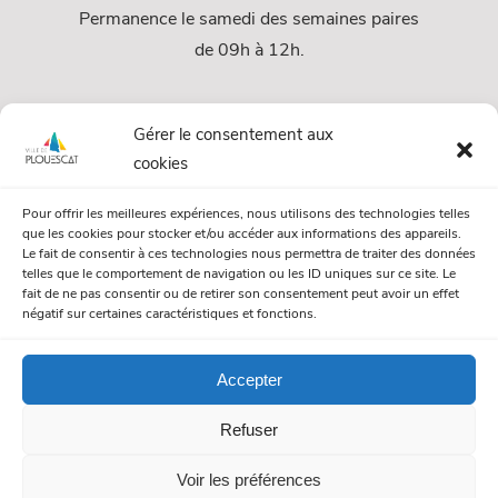
Permanence le samedi des semaines paires
de 09h à 12h.
Services
Gérer le consentement aux
cookies
Services Municipaux
Pour offrir les meilleures expériences, nous utilisons des technologies telles
Urbanisme
que les cookies pour stocker et/ou accéder aux informations des appareils.
Le fait de consentir à ces technologies nous permettra de traiter des données
Papiers et citoyenneté
telles que le comportement de navigation ou les ID uniques sur ce site. Le
fait de ne pas consentir ou de retirer son consentement peut avoir un effet
Numéros Utiles
négatif sur certaines caractéristiques et fonctions.
Accepter
© Mairie de Plouescat. Tous droits réservés. /
Mentions légales
Refuser
/
Politique de gestion des cookies
/
Politique de confidentialité
Voir les préférences