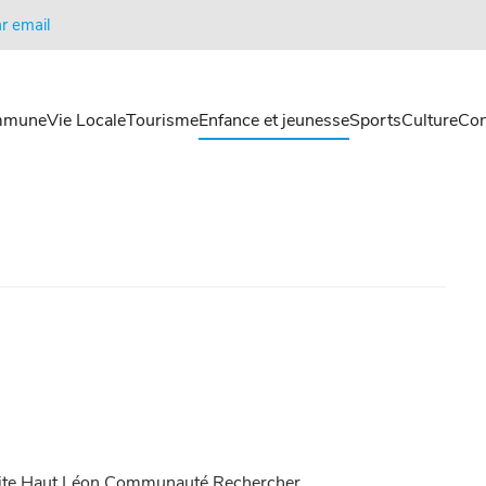
r email
mmune
Vie Locale
Tourisme
Enfance et jeunesse
Sports
Culture
Con
H Site Haut Léon Communauté Rechercher