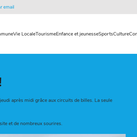
r email
mmune
Vie Locale
Tourisme
Enfance et jeunesse
Sports
Culture
Con
!
udi après midi grâce aux circuits de billes. La seule
ssite et de nombreux sourires.