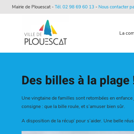
Mairie de Plouescat -
Tél. 02 98 69 60 13
-
Nous contacter pa
La co
Des billes à la plage 
Une vingtaine de familles sont retombées en enfance je
consigne : que la bille roule, et s’amuser bien sûr.
A disposition de la récup’ pour s’aider. Une belle réu