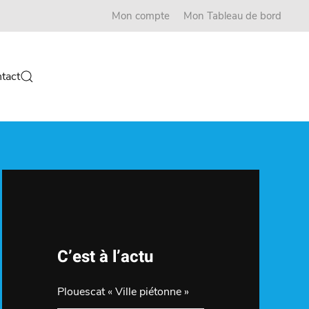
Mon compte
Mon Tableau de bord
tact
C’est à l’actu
Plouescat « Ville piétonne »