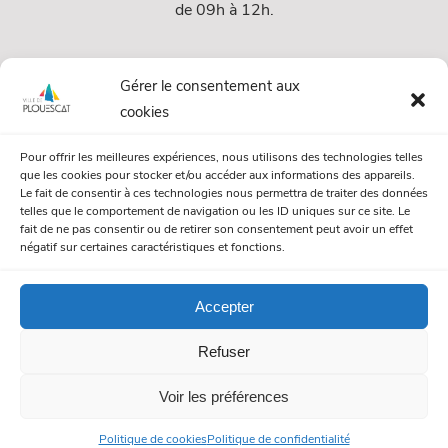
de 09h à 12h.
Services
Gérer le consentement aux
cookies
Services Municipaux
Pour offrir les meilleures expériences, nous utilisons des technologies telles
Urbanisme
que les cookies pour stocker et/ou accéder aux informations des appareils.
Le fait de consentir à ces technologies nous permettra de traiter des données
Papiers et citoyenneté
telles que le comportement de navigation ou les ID uniques sur ce site. Le
fait de ne pas consentir ou de retirer son consentement peut avoir un effet
Numéros Utiles
négatif sur certaines caractéristiques et fonctions.
Accepter
© Mairie de Plouescat. Tous droits réservés. /
Mentions légales
Refuser
/
Politique de gestion des cookies
/
Politique de confidentialité
Voir les préférences
Politique de cookies
Politique de confidentialité