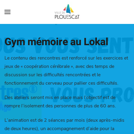
Gym mémoire au Lokal
Le
contenu
des rencontres est
renforcé
sur
les
exercices
et
jeux
de «
coopé
ration
cé
ré
brale »,
avec
des
temps
de
discussion
sur
les
difficulté
s
rencontré
es
et
le
fonctionnement du cerveau
pour
pallier
ces
difficulté
s.
Des ateliers seront mis en place mais l’objectif est de
rompre l’isolement des personnes de plus de 60 ans.
L’animation est de 2 séances
par
mois (
deux
aprè
s-
midis
de
deux
heures), un accompagnement d’aide pour la