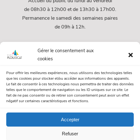
Accueil du public du lundi au vendredi
de 08h30 à 12h00 et de 13h30 à 17h00.
Permanence le samedi des semaines paires
de 09h à 12h.
Services
Gérer le consentement aux
cookies
Services Municipaux
Pour offrir les meilleures expériences, nous utilisons des technologies telles
Urbanisme
que les cookies pour stocker et/ou accéder aux informations des appareils.
Le fait de consentir à ces technologies nous permettra de traiter des données
Papiers et citoyenneté
telles que le comportement de navigation ou les ID uniques sur ce site. Le
fait de ne pas consentir ou de retirer son consentement peut avoir un effet
Numéros Utiles
négatif sur certaines caractéristiques et fonctions.
Accepter
© Mairie de Plouescat. Tous droits réservés. /
Mentions légales
Refuser
/
Politique de gestion des cookies
/
Politique de confidentialité