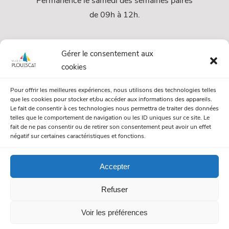
Permanence le samedi des semaines paires
de 09h à 12h.
Services
Gérer le consentement aux
cookies
Services Municipaux
Pour offrir les meilleures expériences, nous utilisons des technologies telles
Urbanisme
que les cookies pour stocker et/ou accéder aux informations des appareils.
Le fait de consentir à ces technologies nous permettra de traiter des données
Papiers et citoyenneté
telles que le comportement de navigation ou les ID uniques sur ce site. Le
fait de ne pas consentir ou de retirer son consentement peut avoir un effet
Numéros Utiles
négatif sur certaines caractéristiques et fonctions.
Accepter
© Mairie de Plouescat. Tous droits réservés. /
Mentions légales
Refuser
/
Politique de gestion des cookies
/
Politique de confidentialité
Voir les préférences