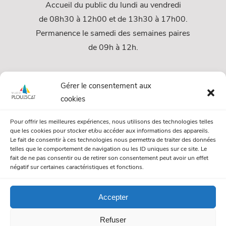
Accueil du public du lundi au vendredi
de 08h30 à 12h00 et de 13h30 à 17h00.
Permanence le samedi des semaines paires
de 09h à 12h.
Services
Gérer le consentement aux
cookies
Services Municipaux
Pour offrir les meilleures expériences, nous utilisons des technologies telles
Urbanisme
que les cookies pour stocker et/ou accéder aux informations des appareils.
Le fait de consentir à ces technologies nous permettra de traiter des données
Papiers et citoyenneté
telles que le comportement de navigation ou les ID uniques sur ce site. Le
fait de ne pas consentir ou de retirer son consentement peut avoir un effet
Numéros Utiles
négatif sur certaines caractéristiques et fonctions.
Accepter
© Mairie de Plouescat. Tous droits réservés. /
Mentions légales
Refuser
/
Politique de gestion des cookies
/
Politique de confidentialité