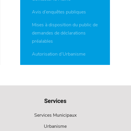
Avis d’enquêtes publiques
Mises à disposition du public de
demandes de déclarations
préalables
Autorisation d’Urbanisme
Services
Services Municipaux
Urbanisme