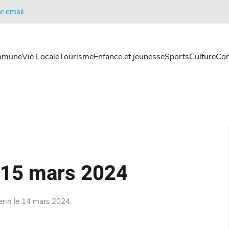
r email
mmune
Vie Locale
Tourisme
Enfance et jeunesse
Sports
Culture
Con
– 15 mars 2024
renn
le
14 mars 2024
.