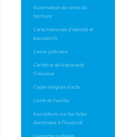
Autorisation de sortie du
territoire
Carte Nationale d’identité et
passeports
Casier judiciaire
Certificat de Nationalité
Française
Copie intégrale d’acte
Livret de Famille
Inscriptions sur les listes
électorales à Plouescat
Contacter la Mairie