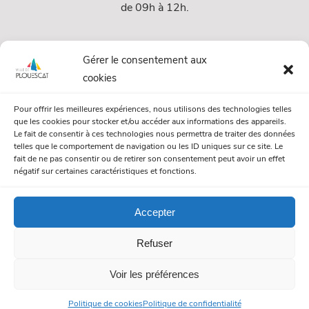
de 09h à 12h.
Services
Gérer le consentement aux
cookies
Services Municipaux
Pour offrir les meilleures expériences, nous utilisons des technologies telles
Urbanisme
que les cookies pour stocker et/ou accéder aux informations des appareils.
Le fait de consentir à ces technologies nous permettra de traiter des données
Papiers et citoyenneté
telles que le comportement de navigation ou les ID uniques sur ce site. Le
fait de ne pas consentir ou de retirer son consentement peut avoir un effet
Numéros Utiles
négatif sur certaines caractéristiques et fonctions.
Accepter
© Mairie de Plouescat. Tous droits réservés. /
Mentions légales
Refuser
/
Politique de gestion des cookies
/
Politique de confidentialité
Voir les préférences
Politique de cookies
Politique de confidentialité