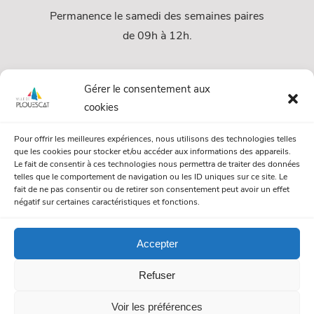
Permanence le samedi des semaines paires
de 09h à 12h.
Services
Gérer le consentement aux
cookies
Services Municipaux
Pour offrir les meilleures expériences, nous utilisons des technologies telles
Urbanisme
que les cookies pour stocker et/ou accéder aux informations des appareils.
Le fait de consentir à ces technologies nous permettra de traiter des données
Papiers et citoyenneté
telles que le comportement de navigation ou les ID uniques sur ce site. Le
fait de ne pas consentir ou de retirer son consentement peut avoir un effet
Numéros Utiles
négatif sur certaines caractéristiques et fonctions.
Accepter
© Mairie de Plouescat. Tous droits réservés. /
Mentions légales
Refuser
/
Politique de gestion des cookies
/
Politique de confidentialité
Voir les préférences