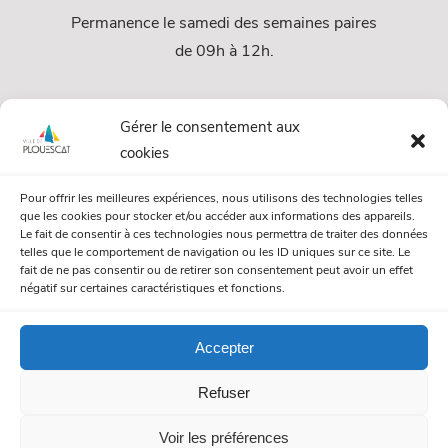
Permanence le samedi des semaines paires
de 09h à 12h.
Services
Gérer le consentement aux
cookies
Services Municipaux
Pour offrir les meilleures expériences, nous utilisons des technologies telles
Urbanisme
que les cookies pour stocker et/ou accéder aux informations des appareils.
Le fait de consentir à ces technologies nous permettra de traiter des données
Papiers et citoyenneté
telles que le comportement de navigation ou les ID uniques sur ce site. Le
fait de ne pas consentir ou de retirer son consentement peut avoir un effet
Numéros Utiles
négatif sur certaines caractéristiques et fonctions.
Accepter
© Mairie de Plouescat. Tous droits réservés. /
Mentions légales
Refuser
/
Politique de gestion des cookies
/
Politique de confidentialité
Voir les préférences