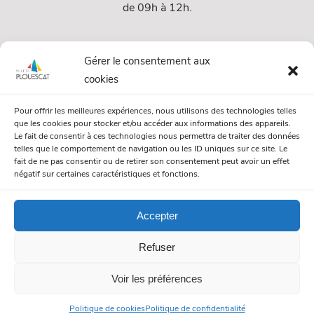
de 09h à 12h.
Services
Gérer le consentement aux
cookies
Services Municipaux
Pour offrir les meilleures expériences, nous utilisons des technologies telles
Urbanisme
que les cookies pour stocker et/ou accéder aux informations des appareils.
Le fait de consentir à ces technologies nous permettra de traiter des données
Papiers et citoyenneté
telles que le comportement de navigation ou les ID uniques sur ce site. Le
fait de ne pas consentir ou de retirer son consentement peut avoir un effet
Numéros Utiles
négatif sur certaines caractéristiques et fonctions.
Accepter
© Mairie de Plouescat. Tous droits réservés. /
Mentions légales
Refuser
/
Politique de gestion des cookies
/
Politique de confidentialité
Voir les préférences
Politique de cookies
Politique de confidentialité