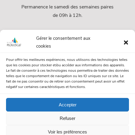
Permanence le samedi des semaines paires
de 09h à 12h.
Services
Gérer le consentement aux
cookies
Services Municipaux
Pour offrir les meilleures expériences, nous utilisons des technologies telles
Urbanisme
que les cookies pour stocker et/ou accéder aux informations des appareils.
Le fait de consentir à ces technologies nous permettra de traiter des données
Papiers et citoyenneté
telles que le comportement de navigation ou les ID uniques sur ce site. Le
fait de ne pas consentir ou de retirer son consentement peut avoir un effet
Numéros Utiles
négatif sur certaines caractéristiques et fonctions.
Accepter
© Mairie de Plouescat. Tous droits réservés. /
Mentions légales
Refuser
/
Politique de gestion des cookies
/
Politique de confidentialité
Voir les préférences