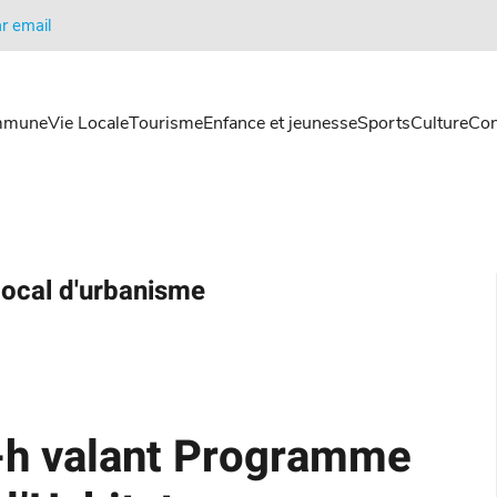
r email
mmune
Vie Locale
Tourisme
Enfance et jeunesse
Sports
Culture
Con
local d'urbanisme
i-h valant Programme