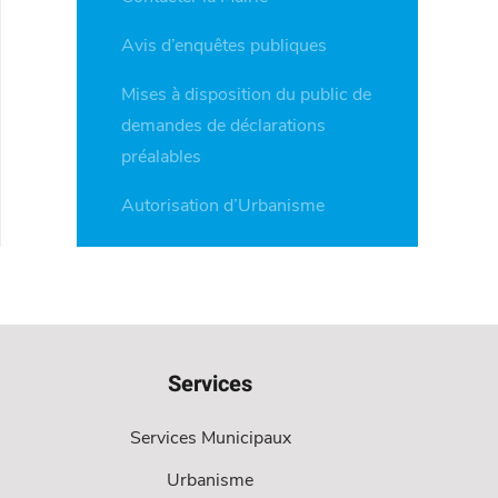
Avis d’enquêtes publiques
Mises à disposition du public de
demandes de déclarations
préalables
Autorisation d’Urbanisme
Services
Services Municipaux
Urbanisme