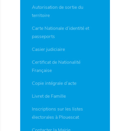
Autorisation de sortie du
territoire
Carte Nationale d’identité et
passeports
Casier judiciaire
Certificat de Nationalité
Française
Copie intégrale d’acte
Livret de Famille
Inscriptions sur les listes
électorales à Plouescat
Contacter la Mairie