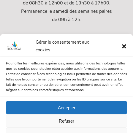
de 08h30 à 12h00 et de 13h30 à 17h00.
Permanence le samedi des semaines paires
de 09h à 12h.
Services
Gérer le consentement aux
cookies
Services Municipaux
Pour offrir les meilleures expériences, nous utilisons des technologies telles
Urbanisme
que les cookies pour stocker et/ou accéder aux informations des appareils.
Le fait de consentir à ces technologies nous permettra de traiter des données
Papiers et citoyenneté
telles que le comportement de navigation ou les ID uniques sur ce site. Le
fait de ne pas consentir ou de retirer son consentement peut avoir un effet
Numéros Utiles
négatif sur certaines caractéristiques et fonctions.
Accepter
© Mairie de Plouescat. Tous droits réservés. /
Mentions légales
Refuser
/
Politique de gestion des cookies
/
Politique de confidentialité