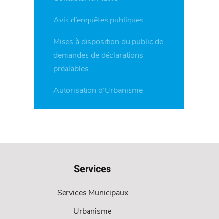
Avis d’enquêtes publiques
Mises à disposition du public de
demandes de déclarations
préalables
Autorisation d’Urbanisme
Services
Services Municipaux
Urbanisme