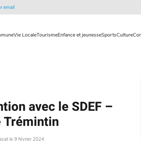
r email
mmune
Vie Locale
Tourisme
Enfance et jeunesse
Sports
Culture
Con
tion avec le SDEF –
e Trémintin
scat
le
9 février 2024
.