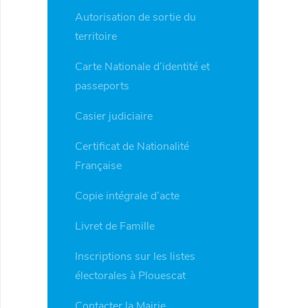
Autorisation de sortie du
territoire
Carte Nationale d’identité et
passeports
Casier judiciaire
Certificat de Nationalité
Française
Copie intégrale d’acte
Livret de Famille
Inscriptions sur les listes
électorales à Plouescat
Contacter la Mairie