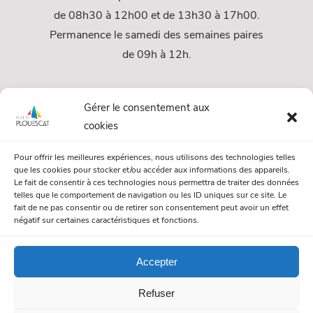
de 08h30 à 12h00 et de 13h30 à 17h00.
Permanence le samedi des semaines paires
de 09h à 12h.
Services
Gérer le consentement aux
cookies
Services Municipaux
Pour offrir les meilleures expériences, nous utilisons des technologies telles
Urbanisme
que les cookies pour stocker et/ou accéder aux informations des appareils.
Le fait de consentir à ces technologies nous permettra de traiter des données
Papiers et citoyenneté
telles que le comportement de navigation ou les ID uniques sur ce site. Le
fait de ne pas consentir ou de retirer son consentement peut avoir un effet
Numéros Utiles
négatif sur certaines caractéristiques et fonctions.
Accepter
© Mairie de Plouescat. Tous droits réservés. /
Mentions légales
Refuser
/
Politique de gestion des cookies
/
Politique de confidentialité