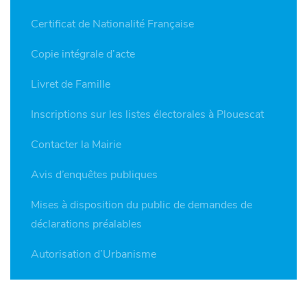
Certificat de Nationalité Française
Copie intégrale d’acte
Livret de Famille
Inscriptions sur les listes électorales à Plouescat
Contacter la Mairie
Avis d’enquêtes publiques
Mises à disposition du public de demandes de
déclarations préalables
Autorisation d’Urbanisme