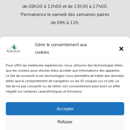
de 08h30 à 12h00 et de 13h30 à 17h00.
Permanence le samedi des semaines paires
de 09h à 12h.
Services
Gérer le consentement aux
cookies
Services Municipaux
Pour offrir les meilleures expériences, nous utilisons des technologies telles
Urbanisme
que les cookies pour stocker et/ou accéder aux informations des appareils.
Le fait de consentir à ces technologies nous permettra de traiter des données
Papiers et citoyenneté
telles que le comportement de navigation ou les ID uniques sur ce site. Le
fait de ne pas consentir ou de retirer son consentement peut avoir un effet
Numéros Utiles
négatif sur certaines caractéristiques et fonctions.
Accepter
© Mairie de Plouescat. Tous droits réservés. /
Mentions légales
Refuser
/
Politique de gestion des cookies
/
Politique de confidentialité