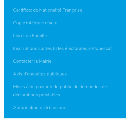
Certificat de Nationalité Française
Copie intégrale d’acte
Livret de Famille
Inscriptions sur les listes électorales à Plouescat
Contacter la Mairie
Avis d’enquêtes publiques
Mises à disposition du public de demandes de
déclarations préalables
Autorisation d’Urbanisme