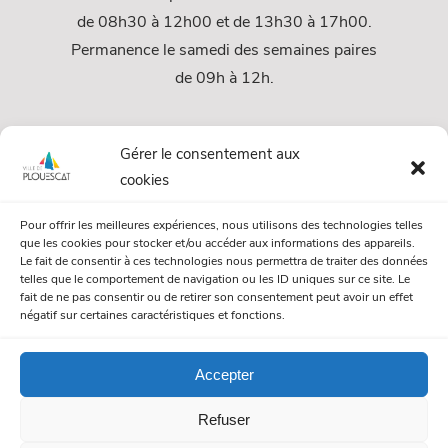
de 08h30 à 12h00 et de 13h30 à 17h00.
Permanence le samedi des semaines paires
de 09h à 12h.
Services
Gérer le consentement aux
cookies
Services Municipaux
Pour offrir les meilleures expériences, nous utilisons des technologies telles
Urbanisme
que les cookies pour stocker et/ou accéder aux informations des appareils.
Le fait de consentir à ces technologies nous permettra de traiter des données
Papiers et citoyenneté
telles que le comportement de navigation ou les ID uniques sur ce site. Le
fait de ne pas consentir ou de retirer son consentement peut avoir un effet
Numéros Utiles
négatif sur certaines caractéristiques et fonctions.
Accepter
© Mairie de Plouescat. Tous droits réservés. /
Mentions légales
Refuser
/
Politique de gestion des cookies
/
Politique de confidentialité