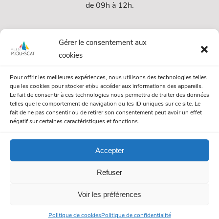
de 09h à 12h.
Services
Gérer le consentement aux
cookies
Services Municipaux
Pour offrir les meilleures expériences, nous utilisons des technologies telles
Urbanisme
que les cookies pour stocker et/ou accéder aux informations des appareils.
Le fait de consentir à ces technologies nous permettra de traiter des données
Papiers et citoyenneté
telles que le comportement de navigation ou les ID uniques sur ce site. Le
fait de ne pas consentir ou de retirer son consentement peut avoir un effet
Numéros Utiles
négatif sur certaines caractéristiques et fonctions.
Accepter
© Mairie de Plouescat. Tous droits réservés. /
Mentions légales
Refuser
/
Politique de gestion des cookies
/
Politique de confidentialité
Voir les préférences
Politique de cookies
Politique de confidentialité