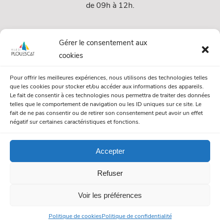
de 09h à 12h.
Services
Gérer le consentement aux
cookies
Services Municipaux
Pour offrir les meilleures expériences, nous utilisons des technologies telles
Urbanisme
que les cookies pour stocker et/ou accéder aux informations des appareils.
Le fait de consentir à ces technologies nous permettra de traiter des données
Papiers et citoyenneté
telles que le comportement de navigation ou les ID uniques sur ce site. Le
fait de ne pas consentir ou de retirer son consentement peut avoir un effet
Numéros Utiles
négatif sur certaines caractéristiques et fonctions.
Accepter
© Mairie de Plouescat. Tous droits réservés. /
Mentions légales
Refuser
/
Politique de gestion des cookies
/
Politique de confidentialité
Voir les préférences
Politique de cookies
Politique de confidentialité